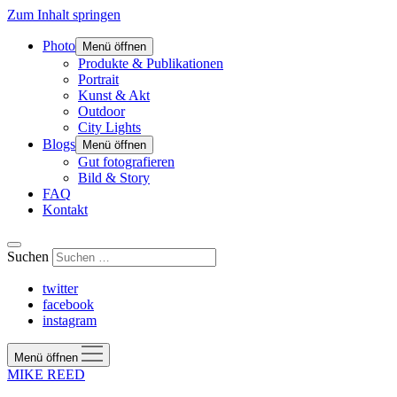
Zum Inhalt springen
Photo
Menü öffnen
Produkte & Publikationen
Portrait
Kunst & Akt
Outdoor
City Lights
Blogs
Menü öffnen
Gut fotografieren
Bild & Story
FAQ
Kontakt
Suchen
twitter
facebook
instagram
Menü öffnen
MIKE REED