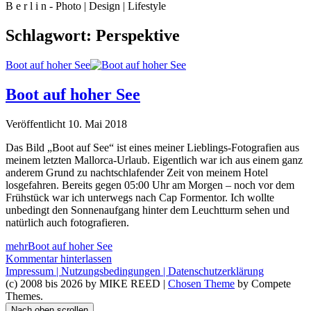
B e r l i n - Photo | Design | Lifestyle
Schlagwort:
Perspektive
Boot auf hoher See
Boot auf hoher See
Veröffentlicht 10. Mai 2018
Das Bild „Boot auf See“ ist eines meiner Lieblings-Fotografien aus
meinem letzten Mallorca-Urlaub. Eigentlich war ich aus einem ganz
anderem Grund zu nachtschlafender Zeit von meinem Hotel
losgefahren. Bereits gegen 05:00 Uhr am Morgen – noch vor dem
Frühstück war ich unterwegs nach Cap Formentor. Ich wollte
unbedingt den Sonnenaufgang hinter dem Leuchtturm sehen und
natürlich auch fotografieren.
mehr
Boot auf hoher See
Kommentar hinterlassen
Impressum |
Nutzungsbedingungen |
Datenschutzerklärung
(c) 2008 bis 2026 by MIKE REED |
Chosen Theme
by Compete
Themes.
Nach oben scrollen