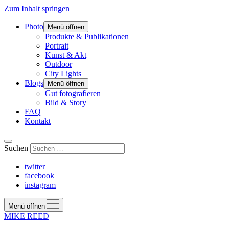
Zum Inhalt springen
Photo
Menü öffnen
Produkte & Publikationen
Portrait
Kunst & Akt
Outdoor
City Lights
Blogs
Menü öffnen
Gut fotografieren
Bild & Story
FAQ
Kontakt
Suchen
twitter
facebook
instagram
Menü öffnen
MIKE REED